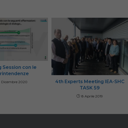
g Session con le
rintendenze
4th Experts Meeting IEA-SHC
0 Dicembre 2020
TASK 59
8 Aprile 2019