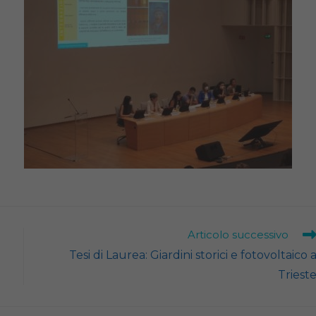
Articolo successivo
Tesi di Laurea: Giardini storici e fotovoltaico 
Triest