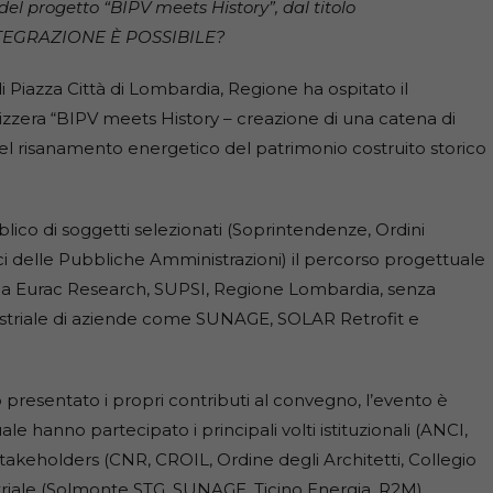
el progetto “BIPV meets History”, dal titolo
TEGRAZIONE È POSSIBILE?
di Piazza Città di Lombardia, Regione ha ospitato il
izzera “BIPV meets History – creazione di una catena di
a nel risanamento energetico del patrimonio costruito storico
lico di soggetti selezionati (Soprintendenze, Ordini
nici delle Pubbliche Amministrazioni) il percorso progettuale
ta da Eurac Research, SUPSI, Regione Lombardia, senza
dustriale di aziende come SUNAGE, SOLAR Retrofit e
o presentato i propri contributi al convegno, l’evento è
ale hanno partecipato i principali volti istituzionali (ANCI,
akeholders (CNR, CROIL, Ordine degli Architetti, Collegio
triale (Solmonte STG, SUNAGE, Ticino Energia, R2M).