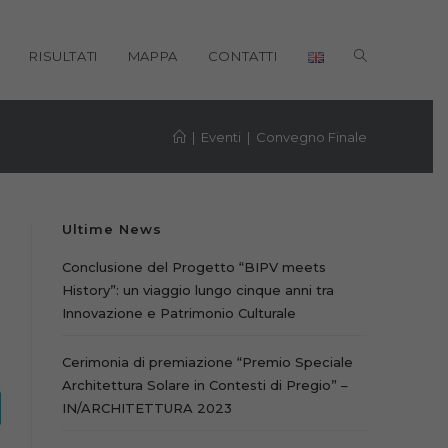
ATTIVA/DISA
RISULTATI
MAPPA
CONTATTI
LA
RICERCA
|
Eventi
|
Convegno Finale
SUL
SITO
Ultime News
WEB
Conclusione del Progetto “BIPV meets
History”: un viaggio lungo cinque anni tra
Innovazione e Patrimonio Culturale
Cerimonia di premiazione “Premio Speciale
Architettura Solare in Contesti di Pregio” –
IN/ARCHITETTURA 2023