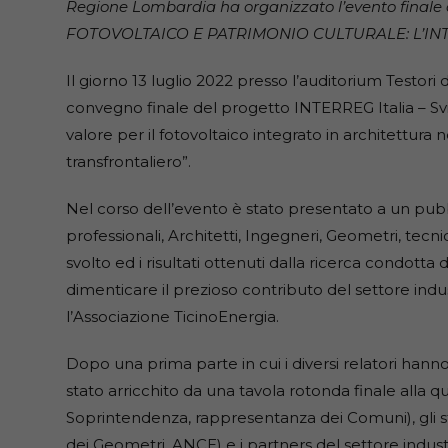
Regione Lombardia ha organizzato l’evento finale d
FOTOVOLTAICO E PATRIMONIO CULTURALE: L’IN
Il giorno 13 luglio 2022 presso l’auditorium Testori 
convegno finale del progetto INTERREG Italia – Sv
valore per il fotovoltaico integrato in architettur
transfrontaliero”.
Nel corso dell’evento è stato presentato a un pubb
professionali, Architetti, Ingegneri, Geometri, tec
svolto ed i risultati ottenuti dalla ricerca condot
dimenticare il prezioso contributo del settore in
l’Associazione TicinoEnergia.
Dopo una prima parte in cui i diversi relatori hann
stato arricchito da una tavola rotonda finale alla qu
Soprintendenza, rappresentanza dei Comuni), gli st
dei Geometri, ANCE) e i partners del settore indus