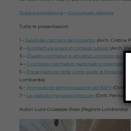
Scarica programma
–
Comunicato stampa
Tutte le presentazioni:
1 –
Saluti dei partners del progetto
(Arch. Cristina
2 –
Architettura solare in contesti tutelati
(Arch. El
3 –
Quadro normativo e attuativo_contesto svizze
4 –
Il contesto normativo nazionale e regionale
(Ar
5 –
Presentazione delle Linee guida di Regione L
Lombardia)
6 –
Promozione dell’innovazione del BIPV
(Dott. J
7 –
La piattaforma solarchitecture
(Dott. Pierluigi
Autori: Luca Giuseppe Rossi (Regione Lombardia)