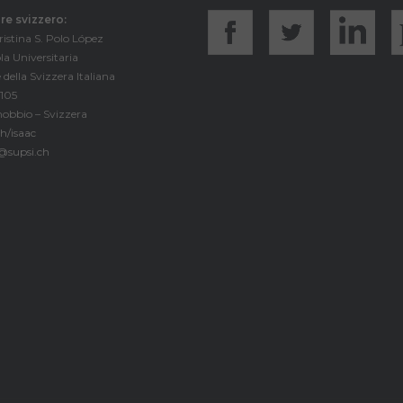
e svizzero:
istina S. Polo López
la Universitaria
 della Svizzera Italiana
 105
obbio – Svizzera
h/isaac
o@supsi.ch