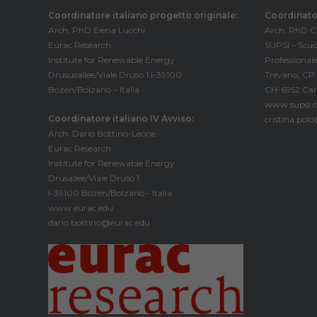
Coordinatore italiano progetto originale:
Coordinator
Arch. PhD Elena Lucchi
Arch. PhD Cr
Eurac Research
SUPSI – Scuo
Institute for Renewable Energy
Professionale
Drususallee/Viale Druso 1 I-39100
Trevano, CP
Bozen/Bolzano – Italia
CH-6952 Can
www.supsi.c
Coordinatore italiano IV Avviso:
cristina.pol
Arch. Dario Bottino-Leone
Eurac Research
Institute for Renewable Energy
Drusallee/Viale Druso 1
I-39100 Bozen/Bolzano - Italia
www.eurac.edu
dario.bottino@eurac.edu