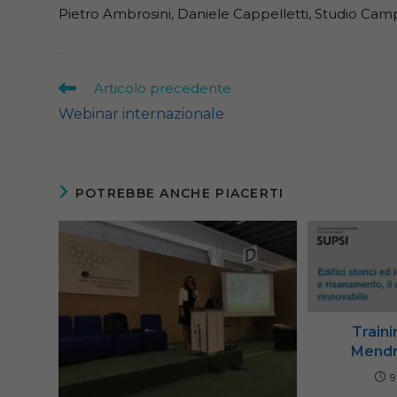
Pietro Ambrosini, Daniele Cappelletti, Studio Ca
Leggi
Articolo precedente
altri
Webinar internazionale
articoli
POTREBBE ANCHE PIACERTI
Train
Mendri
9