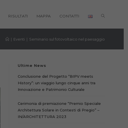
ATTIVA/DISA
RISULTATI
MAPPA
CONTATTI
LA
RICERCA
|
Eventi
|
Seminario sul fotovoltaico nel paesaggio
SUL
SITO
Ultime News
WEB
Conclusione del Progetto “BIPV meets
History”: un viaggio lungo cinque anni tra
Innovazione e Patrimonio Culturale
Cerimonia di premiazione “Premio Speciale
Architettura Solare in Contesti di Pregio” –
IN/ARCHITETTURA 2023