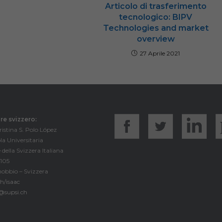
Articolo di trasferimento
tecnologico: BIPV
Technologies and market
overview
27 Aprile 2021
e svizzero:
istina S. Polo López
la Universitaria
 della Svizzera Italiana
 105
obbio – Svizzera
h/isaac
o@supsi.ch