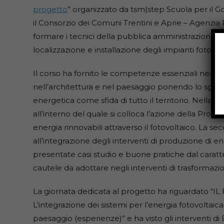
progetto
” organizzato da tsm|step Scuola per il G
il Consorzio dei Comuni Trentini e Aprie – Agenzia P
formare i tecnici della pubblica amministrazione a
localizzazione e installazione degli impianti fotovol
Il corso ha fornito le competenze essenziali necess
nell’architettura e nel paesaggio ponendo lo sgua
energetica come sfida di tutto il territorio. Nella 
all’interno del quale si colloca l’azione della Pro
energia rinnovabili attraverso il fotovoltaico. La s
all’integrazione degli interventi di produzione di e
presentate casi studio e buone pratiche dal caratte
cautele da adottare negli interventi di trasformazion
La giornata dedicata al progetto ha riguardato
L’integrazione dei sistemi per l’energia fotovoltaic
paesaggio (esperienze)” e ha visto gli interventi 