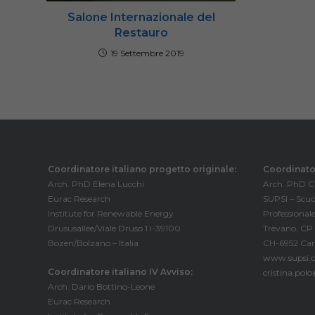
Salone Internazionale del
Restauro
19 Settembre 2019
Coordinatore italiano progetto originale:
Coordinator
Arch. PhD Elena Lucchi
Arch. PhD Cr
Eurac Research
SUPSI – Scuo
Institute for Renewable Energy
Professionale
Drususallee/Viale Druso 1 I-39100
Trevano, CP
Bozen/Bolzano – Italia
CH-6952 Can
www.supsi.c
Coordinatore italiano IV Avviso:
cristina.pol
Arch. Dario Bottino-Leone
Eurac Research